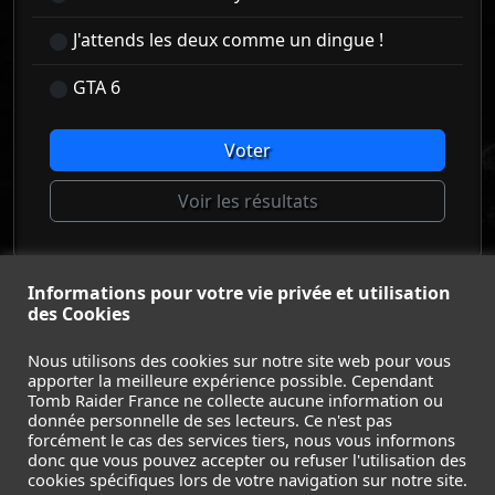
J'attends les deux comme un dingue !
GTA 6
Voter
Voir les résultats
Informations pour votre vie privée et utilisation
© Tomb Raider France 2008 - 2026
des Cookies
© Lara Croft et Tomb Raider sont des marques déposées d
Square Enix Ltd.
Nous utilisons des cookies sur notre site web pour vous
apporter la meilleure expérience possible. Cependant
ACCUEIL
-
TOMB RAIDER
-
LEGACY OF ATLANTIS
-
Tomb Raider France ne collecte aucune information ou
CATALYST
-
LARA CROFT
-
FILMS
-
CONTACT
-
donnée personnelle de ses lecteurs. Ce n'est pas
MENTIONS LÉGALES / CGU
-
forcément le cas des services tiers, nous vous informons
donc que vous pouvez accepter ou refuser l'utilisation des
Suivez nous sur les réseaux :
cookies spécifiques lors de votre navigation sur notre site.