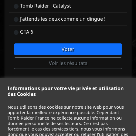
Tomb Raider : Catalyst
J'attends les deux comme un dingue !
GTA 6
Voter
Voir les résultats
Informations pour votre vie privée et utilisation
© Tomb Raider France 2008 - 2026
des Cookies
© Lara Croft et Tomb Raider sont des marques déposées d
Square Enix Ltd.
Nous utilisons des cookies sur notre site web pour vous
apporter la meilleure expérience possible. Cependant
ACCUEIL
-
TOMB RAIDER
-
LEGACY OF ATLANTIS
-
Tomb Raider France ne collecte aucune information ou
CATALYST
-
LARA CROFT
-
FILMS
-
CONTACT
-
donnée personnelle de ses lecteurs. Ce n'est pas
MENTIONS LÉGALES / CGU
-
forcément le cas des services tiers, nous vous informons
donc que vous pouvez accepter ou refuser l'utilisation des