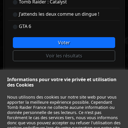
Tomb Raider : Catalyst
J'attends les deux comme un dingue !
GTA 6
Voter
Voir les résultats
Informations pour votre vie privée et utilisation
© Tomb Raider France 2008 - 2026
des Cookies
© Lara Croft et Tomb Raider sont des marques déposées d
Square Enix Ltd.
Nous utilisons des cookies sur notre site web pour vous
apporter la meilleure expérience possible. Cependant
ACCUEIL
-
TOMB RAIDER
-
LEGACY OF ATLANTIS
-
Tomb Raider France ne collecte aucune information ou
CATALYST
-
LARA CROFT
-
FILMS
-
CONTACT
-
donnée personnelle de ses lecteurs. Ce n'est pas
MENTIONS LÉGALES / CGU
-
forcément le cas des services tiers, nous vous informons
donc que vous pouvez accepter ou refuser l'utilisation des
Suivez nous sur les réseaux :
cookies spécifiques lors de votre navigation sur notre site.