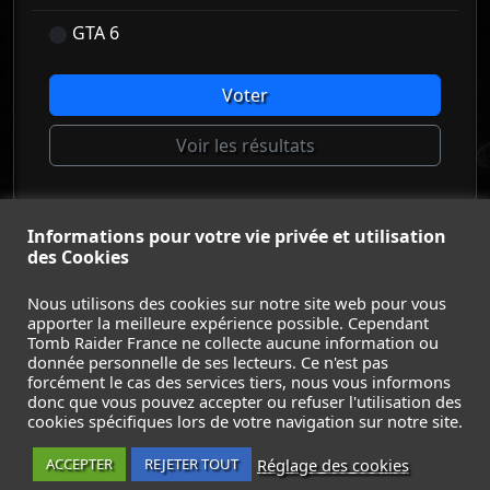
GTA 6
Voter
Voir les résultats
Informations pour votre vie privée et utilisation
© Tomb Raider France 2008 - 2026
des Cookies
© Lara Croft et Tomb Raider sont des marques déposées d
Square Enix Ltd.
Nous utilisons des cookies sur notre site web pour vous
apporter la meilleure expérience possible. Cependant
ACCUEIL
-
TOMB RAIDER
-
LEGACY OF ATLANTIS
-
Tomb Raider France ne collecte aucune information ou
CATALYST
-
LARA CROFT
-
FILMS
-
CONTACT
-
donnée personnelle de ses lecteurs. Ce n'est pas
MENTIONS LÉGALES / CGU
-
forcément le cas des services tiers, nous vous informons
donc que vous pouvez accepter ou refuser l'utilisation des
Suivez nous sur les réseaux :
cookies spécifiques lors de votre navigation sur notre site.
Réglage des cookies
ACCEPTER
REJETER TOUT