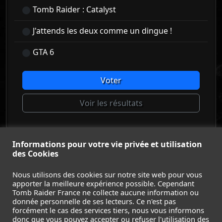
Tomb Raider : Catalyst
J'attends les deux comme un dingue !
GTA 6
Voter
Voir les résultats
Informations pour votre vie privée et utilisation
© Tomb Raider France 2008 - 2026
des Cookies
© Lara Croft et Tomb Raider sont des marques déposées d
Square Enix Ltd.
Nous utilisons des cookies sur notre site web pour vous
apporter la meilleure expérience possible. Cependant
ACCUEIL
-
TOMB RAIDER
-
LEGACY OF ATLANTIS
-
Tomb Raider France ne collecte aucune information ou
CATALYST
-
LARA CROFT
-
FILMS
-
CONTACT
-
donnée personnelle de ses lecteurs. Ce n'est pas
MENTIONS LÉGALES / CGU
-
forcément le cas des services tiers, nous vous informons
donc que vous pouvez accepter ou refuser l'utilisation des