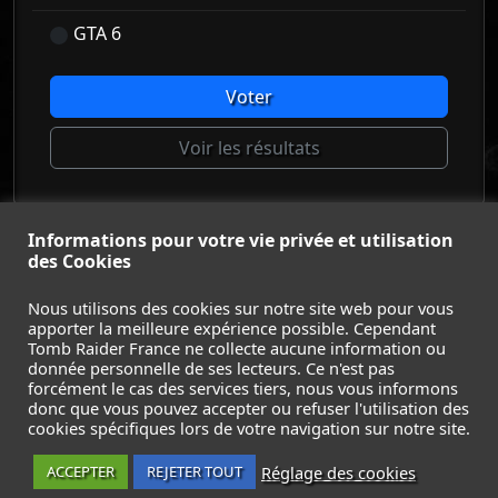
GTA 6
Voter
Voir les résultats
Informations pour votre vie privée et utilisation
© Tomb Raider France 2008 - 2026
des Cookies
© Lara Croft et Tomb Raider sont des marques déposées d
Square Enix Ltd.
Nous utilisons des cookies sur notre site web pour vous
apporter la meilleure expérience possible. Cependant
ACCUEIL
-
TOMB RAIDER
-
LEGACY OF ATLANTIS
-
Tomb Raider France ne collecte aucune information ou
CATALYST
-
LARA CROFT
-
FILMS
-
CONTACT
-
donnée personnelle de ses lecteurs. Ce n'est pas
MENTIONS LÉGALES / CGU
-
forcément le cas des services tiers, nous vous informons
donc que vous pouvez accepter ou refuser l'utilisation des
Suivez nous sur les réseaux :
cookies spécifiques lors de votre navigation sur notre site.
Réglage des cookies
ACCEPTER
REJETER TOUT