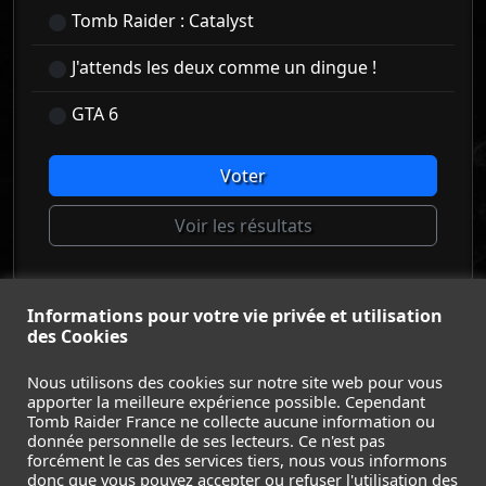
Tomb Raider : Catalyst
J'attends les deux comme un dingue !
GTA 6
Voter
Voir les résultats
Informations pour votre vie privée et utilisation
© Tomb Raider France 2008 - 2026
des Cookies
© Lara Croft et Tomb Raider sont des marques déposées d
Square Enix Ltd.
Nous utilisons des cookies sur notre site web pour vous
apporter la meilleure expérience possible. Cependant
ACCUEIL
-
TOMB RAIDER
-
LEGACY OF ATLANTIS
-
Tomb Raider France ne collecte aucune information ou
CATALYST
-
LARA CROFT
-
FILMS
-
CONTACT
-
donnée personnelle de ses lecteurs. Ce n'est pas
MENTIONS LÉGALES / CGU
-
forcément le cas des services tiers, nous vous informons
donc que vous pouvez accepter ou refuser l'utilisation des