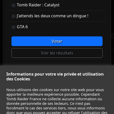
Tomb Raider : Catalyst
J'attends les deux comme un dingue !
GTA 6
Voter
Voir les résultats
Informations pour votre vie privée et utilisation
© Tomb Raider France 2008 - 2026
des Cookies
© Lara Croft et Tomb Raider sont des marques déposées d
Square Enix Ltd.
Nous utilisons des cookies sur notre site web pour vous
apporter la meilleure expérience possible. Cependant
ACCUEIL
-
TOMB RAIDER
-
LEGACY OF ATLANTIS
-
Tomb Raider France ne collecte aucune information ou
CATALYST
-
LARA CROFT
-
FILMS
-
CONTACT
-
donnée personnelle de ses lecteurs. Ce n'est pas
MENTIONS LÉGALES / CGU
-
forcément le cas des services tiers, nous vous informons
donc que vous pouvez accepter ou refuser l'utilisation des