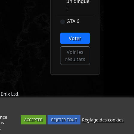
un dingue
!
GTA 6
Voter
Voir les
résultats
Enix Ltd.
ACT
-
MENTIONS LÉGALES / CGU
-
ance
Réglage des cookies
ACCEPTER
REJETER TOUT
us
.