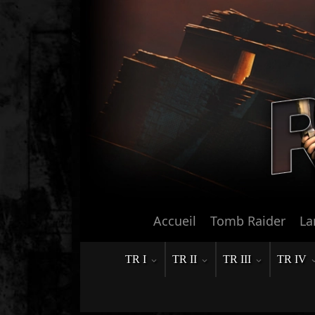
Accueil
Tomb Raider
La
TR I
TR II
TR III
TR IV