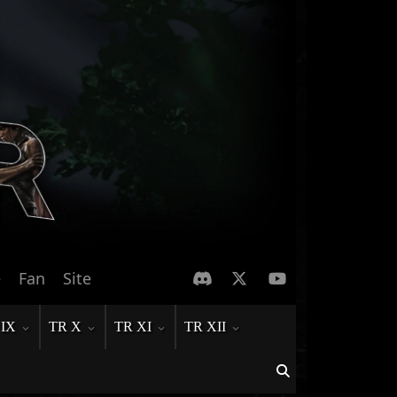
e
Fan
Site
 IX
TR X
TR XI
TR XII