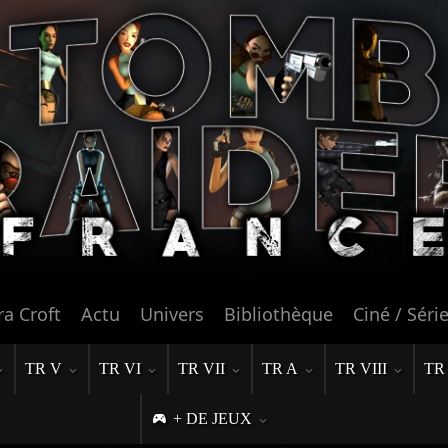
ra Croft
Actu
Univers
Bibliothèque
Ciné / Séri
TR V
TR VI
TR VII
TR A
TR VIII
TR
+ DE JEUX