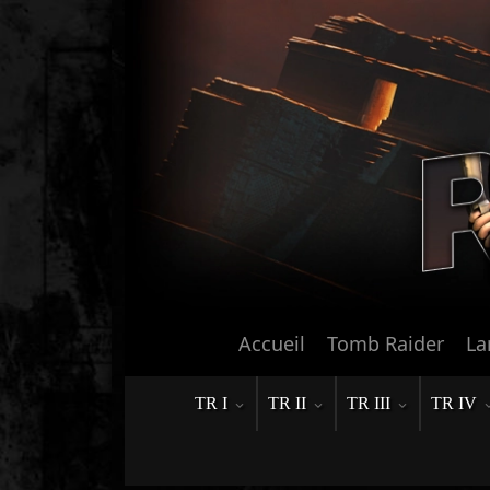
Accueil
Tomb Raider
La
TR I
TR II
TR III
TR IV