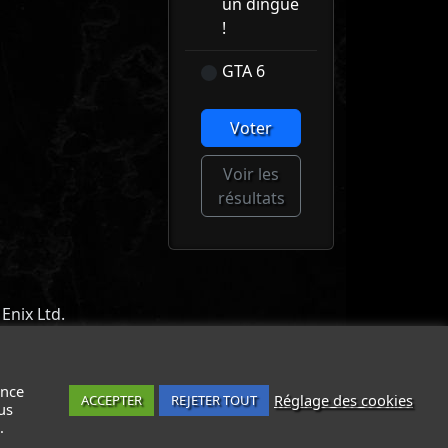
un dingue
!
GTA 6
Voter
Voir les
résultats
Enix Ltd.
ACT
-
MENTIONS LÉGALES / CGU
-
ance
Réglage des cookies
ACCEPTER
REJETER TOUT
us
.