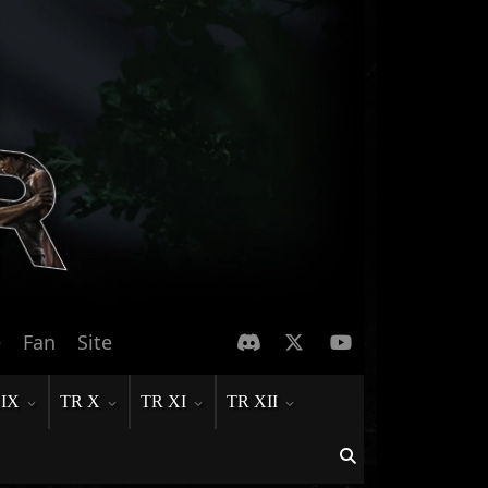
e
Fan
Site
 IX
TR X
TR XI
TR XII