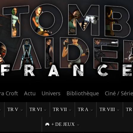
ra Croft
Actu
Univers
Bibliothèque
Ciné / Séri
TR V
TR VI
TR VII
TR A
TR VIII
TR
+ DE JEUX