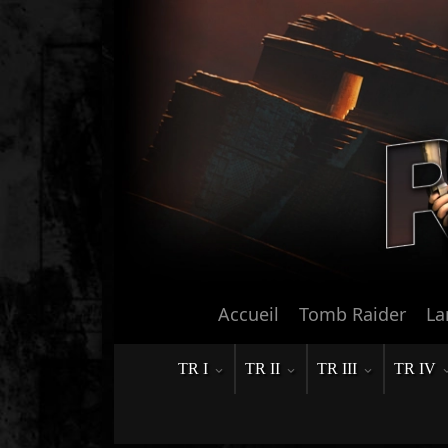
Accueil
Tomb Raider
La
TR I
TR II
TR III
TR IV