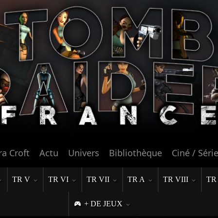
ra Croft
Actu
Univers
Bibliothèque
Ciné / Séri
TR V
TR VI
TR VII
TR A
TR VIII
TR
+ DE JEUX