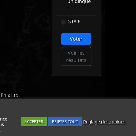
un dingue
!
GTA 6
Voter
Voir les
résultats
Enix Ltd.
ACT
-
MENTIONS LÉGALES / CGU
-
ance
Réglage des cookies
ACCEPTER
REJETER TOUT
us
.