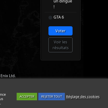
un dingue
!
GTA 6
Voter
Voir les
résultats
Enix Ltd.
ACT
-
MENTIONS LÉGALES / CGU
-
ance
Réglage des cookies
ACCEPTER
REJETER TOUT
us
.