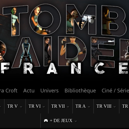
ra Croft
Actu
Univers
Bibliothèque
Ciné / Séri
TR V
TR VI
TR VII
TR A
TR VIII
TR
+ DE JEUX