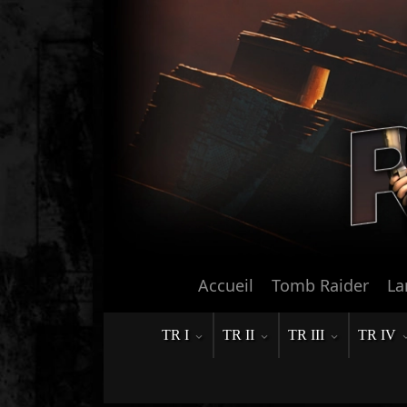
Accueil
Tomb Raider
La
TR I
TR II
TR III
TR IV