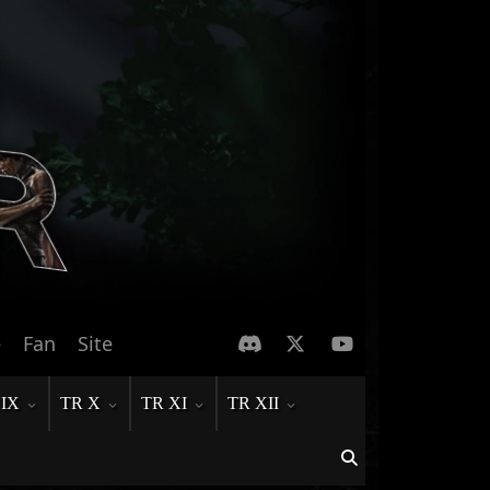
e
Fan
Site
 IX
TR X
TR XI
TR XII