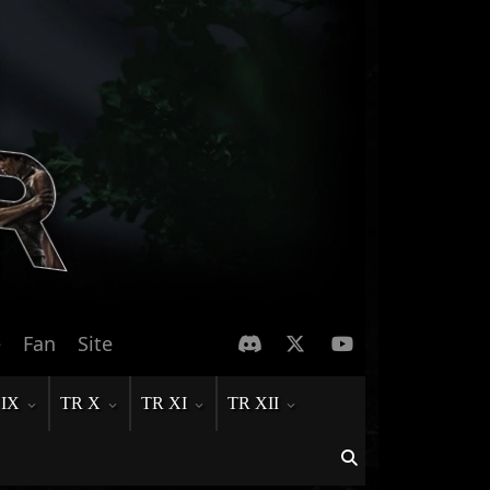
e
Fan
Site
 IX
TR X
TR XI
TR XII