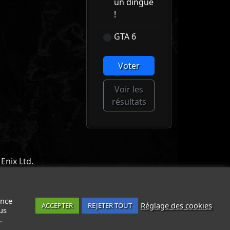
un dingue
!
GTA 6
Voter
Voir les
résultats
Enix Ltd.
ACT
-
MENTIONS LÉGALES / CGU
-
ance
Réglage des cookies
ACCEPTER
REJETER TOUT
us
.