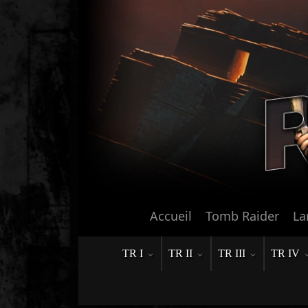
Accueil
Tomb Raider
La
TR I
TR II
TR III
TR IV