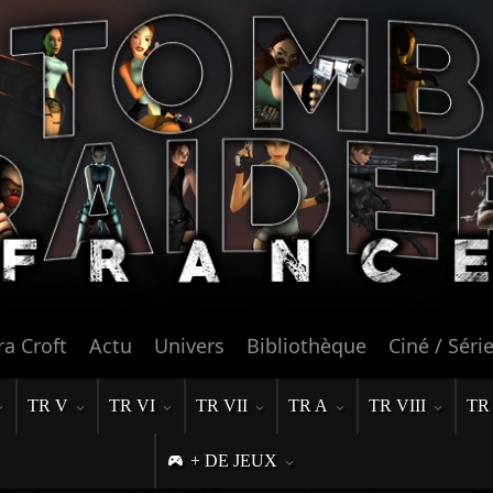
ra Croft
Actu
Univers
Bibliothèque
Ciné / Séri
TR V
TR VI
TR VII
TR A
TR VIII
TR
+ DE JEUX