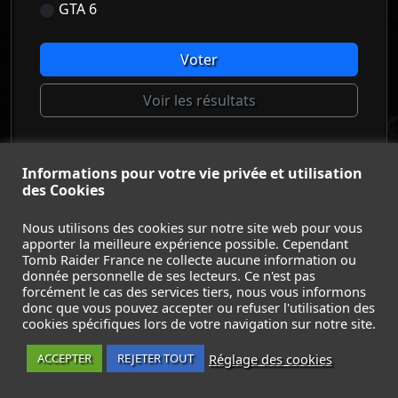
GTA 6
Voter
Voir les résultats
Informations pour votre vie privée et utilisation
© Tomb Raider France 2008 - 2026
des Cookies
© Lara Croft et Tomb Raider sont des marques déposées d
Square Enix Ltd.
Nous utilisons des cookies sur notre site web pour vous
apporter la meilleure expérience possible. Cependant
ACCUEIL
-
TOMB RAIDER
-
LEGACY OF ATLANTIS
-
Tomb Raider France ne collecte aucune information ou
CATALYST
-
LARA CROFT
-
FILMS
-
CONTACT
-
donnée personnelle de ses lecteurs. Ce n'est pas
MENTIONS LÉGALES / CGU
-
forcément le cas des services tiers, nous vous informons
donc que vous pouvez accepter ou refuser l'utilisation des
Suivez nous sur les réseaux :
cookies spécifiques lors de votre navigation sur notre site.
Réglage des cookies
ACCEPTER
REJETER TOUT