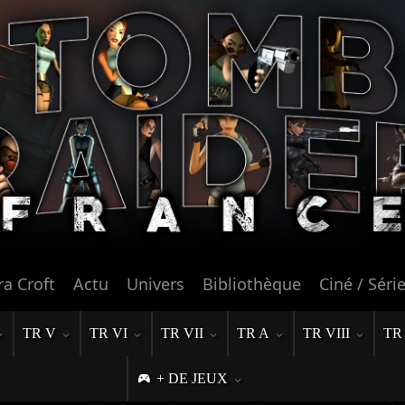
ra Croft
Actu
Univers
Bibliothèque
Ciné / Séri
TR V
TR VI
TR VII
TR A
TR VIII
TR
+ DE JEUX