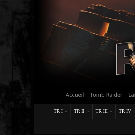
Accueil
Tomb Raider
La
TR I
TR II
TR III
TR IV