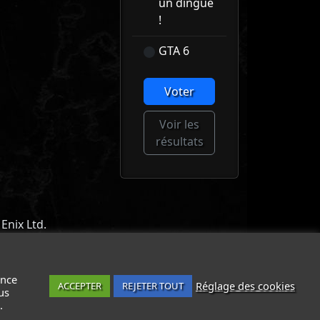
un dingue
!
GTA 6
Voter
Voir les
résultats
Enix Ltd.
ACT
-
MENTIONS LÉGALES / CGU
-
ance
Réglage des cookies
ACCEPTER
REJETER TOUT
us
.