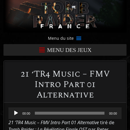
Menu du site
MENU DES JEUX
21 ‘TR4 Music – FMV
Intro Part 01
Alternative
Lecteur
00:00
00:00
audio
21 ‘TR4 Music – FMV Intro Part 01 Alternative
tiré de
Tomb Raider : La Révélation Finale OST
par Peter